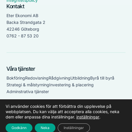
Integritetspolicy
Kontakt
Eter Ekonomi AB
Backa Strandgata 2
42246 Göteborg
0762 - 87 53 20
Våra tjänster
Bokföring
Redovisning
Rådgivning
Utbildning
Byrå till byrå
Strategi & målstyrning
Investering & placering
Adminstrativa tjänster
Vi använder cookies för att förbättra din upplevelse på
© 2026 Din Redovisningsbyrå. Alla rättigheter förbehållna.
webbplatsen. Du kan välja att acceptera alla cookies, neka
dem eller anpassa dina inställningar.
inställningar
.
Godkänn
Neka
Inställningar