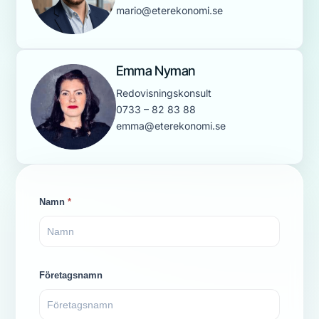
mario@eterekonomi.se
Emma Nyman
Redovisningskonsult
0733 – 82 83 88
emma@eterekonomi.se
Kontaktformulär
Namn
*
Företagsnamn